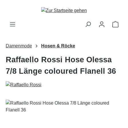
Zum Hauptinhalt springen
Ware
Damenmode
Hosen & Röcke
Raffaello Rossi Hose Olessa
7/8 Länge coloured Flanell 36
Bildergalerie überspringen