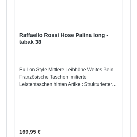
Raffaello Rossi Hose Palina long -
tabak 38
Pull-on Style Mittlere Leibhöhe Weites Bein
Französische Taschen Imitierte
Leistentaschen hinten Artikel: Strukturierter
Jersey Weicher, angenehmer Griff Knitterarm
Bi-Elastische Ware Leibhöhe: 27 cm
Fußweite: 55 cm Schrittlänge: 81 cm -69 %
Viskose, 25 % Polyamid, 6 % Elasthan
Verkaufspreis:
169,95 €