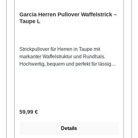
Garcia Herren Pullover Waffelstrick –
Taupe L
Strickpullover für Herren in Taupe mit
markanter Waffelstruktur und Rundhals.
Hochwertig, bequem und perfekt für lässige
Looks. -100% Baumwolle
Verkaufspreis:
59,99 €
Details