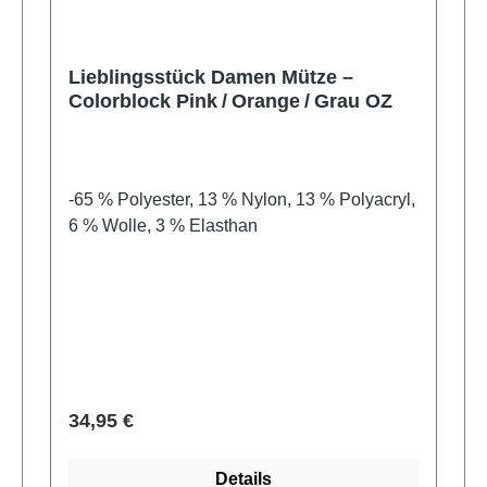
Lieblingsstück Damen Mütze –
Colorblock Pink / Orange / Grau OZ
-65 % Polyester, 13 % Nylon, 13 % Polyacryl,
6 % Wolle, 3 % Elasthan
Regulärer Preis:
34,95 €
Details