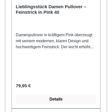
Lieblingsstück Damen Pullover –
Feinstrick in Pink 40
Damenpullover in kräftigem Pink überzeugt
mit seinem modernen, klaren Design und
hochwertigem Feinstrick. Der leicht erhöhte
Rundhalsausschnitt und die gerade
Passform sorgen für einen eleganten,
femininen Look. Ideal kombinierbar zu Jeans,
Stoffhosen oder Röcken – ein vielseitiges
Basic für stilbewusste Outfits in jeder Saison.
-52 % Baumwolle, 30 % Polyester, 14 %
Verkaufspreis:
79,95 €
Polyamid, 4 % Elasthan
Details