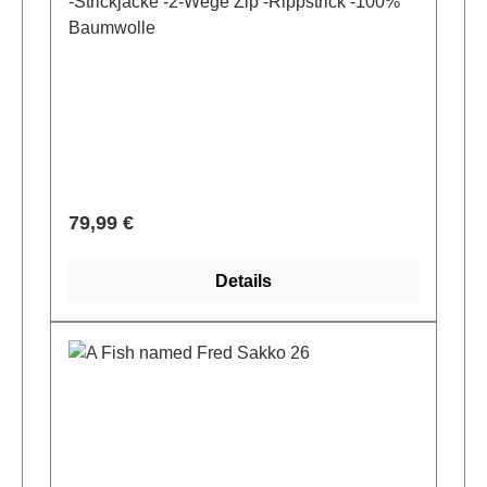
-Strickjacke -2-Wege Zip -Rippstrick -100%
Baumwolle
Verkaufspreis:
79,99 €
Details