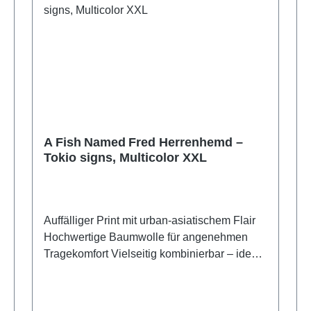
A Fish Named Fred Herrenhemd –
Tokio signs, Multicolor XXL
Auffälliger Print mit urban‑asiatischem Flair
Hochwertige Baumwolle für angenehmen
Tragekomfort Vielseitig kombinierbar – ideal
zu Jeans oder Chinos Ausdrucksstarker Look
für Freizeit und Business‑Casual 97%
Baumwolle, 3% Elastane