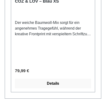
COZ & LOV – Blau XS
Der weiche Baumwoll-Mix sorgt für ein
angenehmes Tragegefühl, während der
kreative Frontprint mit verspieltem Schriftzug
„COZ & LOV“ und kontrastierenden Farben
ein modisches Statement setzt. -85 %
Baumwolle, 15 % Polyester
Verkaufspreis:
79,99 €
Details