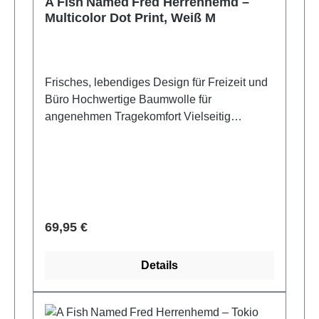
A Fish Named Fred Herrenhemd –
Multicolor Dot Print, Weiß M
Frisches, lebendiges Design für Freizeit und
Büro Hochwertige Baumwolle für
angenehmen Tragekomfort Vielseitig
kombinierbar – ideal zu Jeans oder Chinos
Ausdrucksstarker Look für kreative
Business‑Outfits 97% Baumwolle, 3%
Elastane
Verkaufspreis:
69,95 €
Details