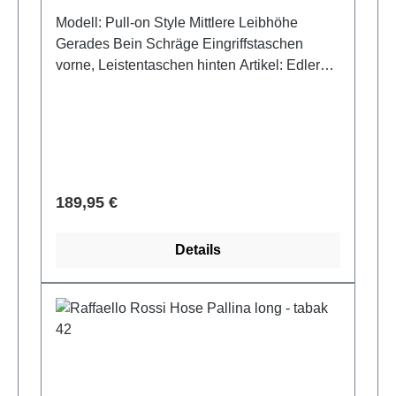
Modell: Pull-on Style Mittlere Leibhöhe
Gerades Bein Schräge Eingriffstaschen
vorne, Leistentaschen hinten Artikel: Edler
Jersey Luxuriöse Struktur Weich fließend
95% Polyester 5% Polyurethan Leibhöhe: 27
cm Fußweite: 51 cm Schrittlänge: 74 cm
Regulärer Preis:
189,95 €
Details