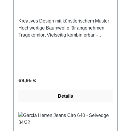
Kreatives Design mit künstlerischem Muster
Hochwertige Baumwolle für angenehmen
Tragekomfort Vielseitig kombinierbar –
perfekt zu Jeans oder Chinos
Ausdrucksstarker Look für Freizeit und
Business‑Casual -97% Baumwolle, 3%
Elastane
Verkaufspreis:
69,95 €
Details