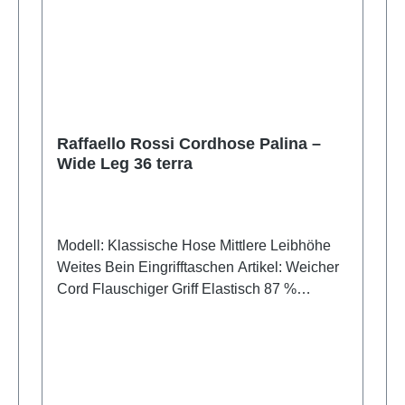
Raffaello Rossi Cordhose Palina –
Wide Leg 36 terra
Modell: Klassische Hose Mittlere Leibhöhe
Weites Bein Eingrifftaschen Artikel: Weicher
Cord Flauschiger Griff Elastisch 87 %
Polyester, 11 % Polyamid, 2 % Elasthan
Leibhöhe: 27 cm Fußweite: 55 cm
Schrittlänge: 81 cm