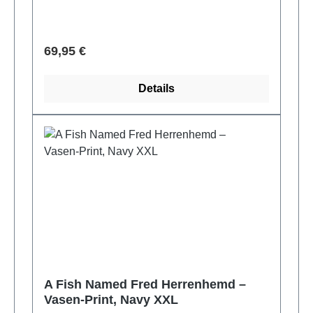
Verkaufspreis:
69,95 €
Details
A Fish Named Fred Herrenhemd –
Vasen‑Print, Navy XXL