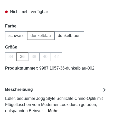
Nicht mehr verfügbar
auswählen
Farbe
schwarz
dunkelblau
dunkelbraun
(Diese Option ist zurzeit nicht verfügbar.)
auswählen
Größe
34
36
38
40
42
(Diese Option ist zurzeit nicht verfügbar.)
(Diese Option ist zurzeit nicht verfügbar.)
(Diese Option ist zurzeit nicht verfügbar.)
(Diese Option ist zurzeit nicht verfügbar.)
(Diese Option ist zurzeit nicht verfüg
Produktnummer:
9987.1057-36-dunkelblau-002
Beschreibung
Edler, bequemer Jogg Style Schlichte Chino-Optik mit
Flügeltaschen vorn Moderner Look durch geraden,
entspannten Beinver…
Mehr