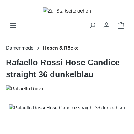
Zum Hauptinhalt springen
Ware
Damenmode
Hosen & Röcke
Rafaello Rossi Hose Candice
straight 36 dunkelblau
Bildergalerie überspringen