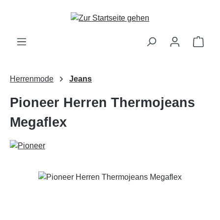
Zum Hauptinhalt springen
Ware
Herrenmode
Jeans
Pioneer Herren Thermojeans
Megaflex
Bildergalerie überspringen