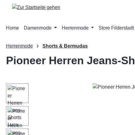
m Hauptinhalt springen
Zur Suche springen
Zur Hauptnavigation springen
Home
Damenmode
Herrenmode
Store Filderstadt
Herrenmode
Shorts & Bermudas
Pioneer Herren Jeans-Sh
Bildergalerie überspringen