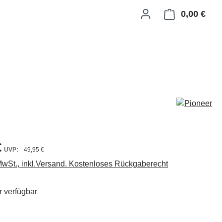
0,00 €
Ware
€
49,95 €
 MwSt., inkl.Versand. Kostenloses Rückgaberecht
 verfügbar
ählen