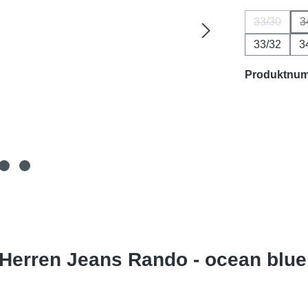
33/30
3
(Diese Opt
33/32
3
Produktnu
Herren Jeans Rando - ocean blue