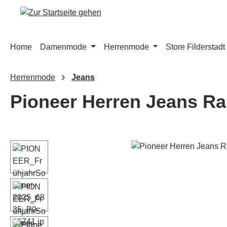
m Hauptinhalt springen
Zur Suche springen
Zur Hauptnavigation springen
Home
Damenmode
Herrenmode
Store Filderstadt
Herrenmode
Jeans
Pioneer Herren Jeans Ra
Bildergalerie überspringen