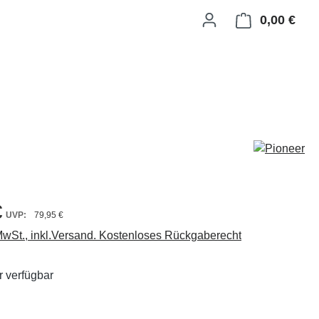
0,00 €
Ware
€
79,95 €
 MwSt., inkl.Versand. Kostenloses Rückgaberecht
 verfügbar
ählen