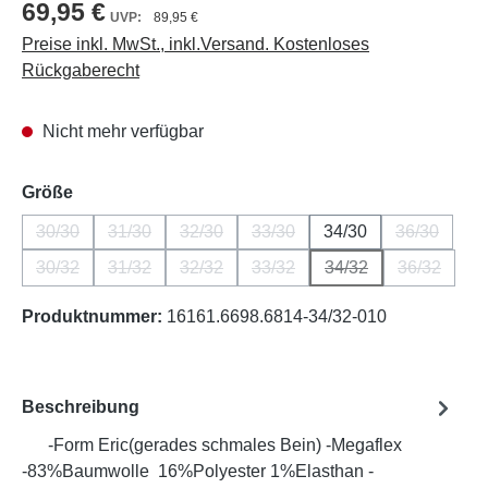
69,95 €
89,95 €
Preise inkl. MwSt., inkl.Versand. Kostenloses
Rückgaberecht
Nicht mehr verfügbar
auswählen
Größe
30/30
31/30
32/30
33/30
34/30
36/30
(Diese Option ist zurzeit nicht verfügbar.)
(Diese Option ist zurzeit nicht verfügbar.)
(Diese Option ist zurzeit nicht verfügbar.)
(Diese Option ist zurzeit nicht v
(Diese Opti
30/32
31/32
32/32
33/32
34/32
36/32
(Diese Option ist zurzeit nicht verfügbar.)
(Diese Option ist zurzeit nicht verfügbar.)
(Diese Option ist zurzeit nicht verfügbar.)
(Diese Option ist zurzeit nicht v
(Diese Option ist zur
(Diese Opt
Produktnummer:
16161.6698.6814-34/32-010
Beschreibung
-Form Eric(gerades schmales Bein) -Megaflex
-83%Baumwolle 16%Polyester 1%Elasthan -