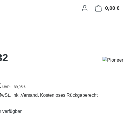
0,00 €
Ware
32
€
89,95 €
 MwSt., inkl.Versand. Kostenloses Rückgaberecht
 verfügbar
ählen