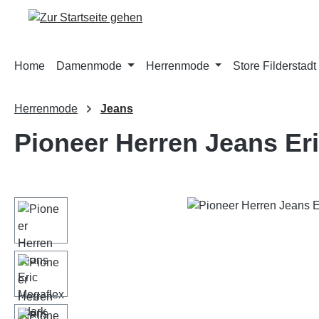
m Hauptinhalt springen
Zur Suche springen
Zur Hauptnavigation springen
Home
Damenmode
Herrenmode
Store Filderstadt
Herrenmode
Jeans
Pioneer Herren Jeans Eri
Bildergalerie überspringen