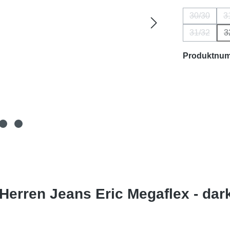
30/30
3
(Diese Opt
31/32
3
(Diese Opt
Produktnu
Herren Jeans Eric Megaflex - dark