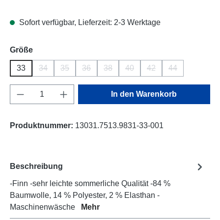
Sofort verfügbar, Lieferzeit: 2-3 Werktage
auswählen
Größe
33
34
35
36
38
40
42
44
(Diese Option ist zurzeit nicht verfügbar.)
(Diese Option ist zurzeit nicht verfügbar.)
(Diese Option ist zurzeit nicht verfügbar.)
(Diese Option ist zurzeit nicht verfüg
(Diese Option ist zurzeit nich
(Diese Option ist zurze
(Diese Option is
Produkt Anzahl: Gib den gewünschten Wert e
In den Warenkorb
Produktnummer:
13031.7513.9831-33-001
Beschreibung
-Finn -sehr leichte sommerliche Qualität -84 %
Baumwolle, 14 % Polyester, 2 % Elasthan -
Maschinenwäsche
Mehr