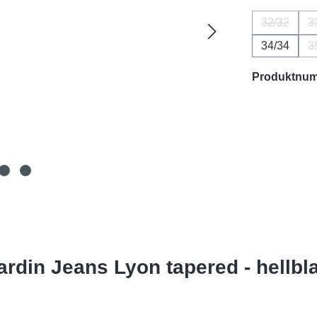
32/32
3
(Diese Opt
34/34
3
Produktnu
rdin Jeans Lyon tapered - hellbl