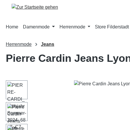
m Hauptinhalt springen
Zur Suche springen
Zur Hauptnavigation springen
Home
Damenmode
Herrenmode
Store Filderstadt
Herrenmode
Jeans
Pierre Cardin Jeans Lyon
Bildergalerie überspringen