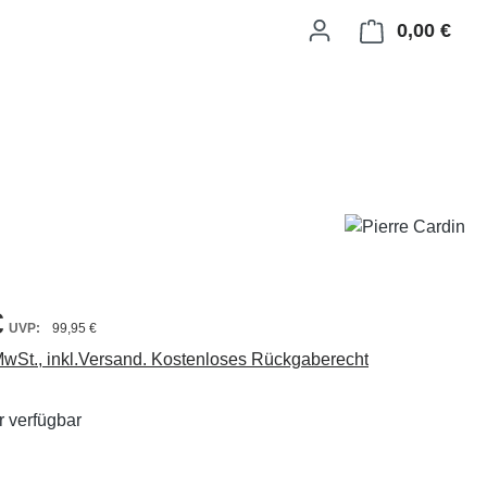
0,00 €
Ware
€
99,95 €
 MwSt., inkl.Versand. Kostenloses Rückgaberecht
 verfügbar
ählen