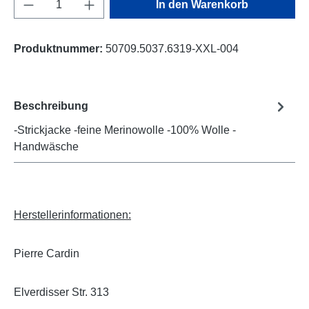
Produkt Anzahl: Gib den gewünschten Wert e
In den Warenkorb
Produktnummer:
50709.5037.6319-XXL-004
Beschreibung
-Strickjacke -feine Merinowolle -100% Wolle -
Handwäsche
Herstellerinformationen:
Pierre Cardin
Elverdisser Str. 313