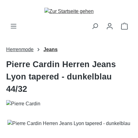
Zum Hauptinhalt springen
Ware
Herrenmode
Jeans
Pierre Cardin Herren Jeans
Lyon tapered - dunkelblau
44/32
Bildergalerie überspringen