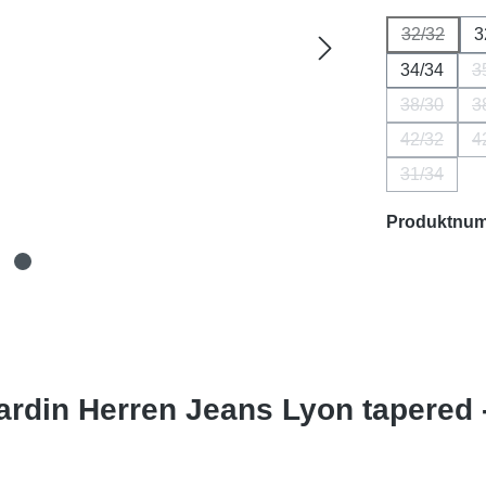
32/32
3
(Diese Op
34/34
3
38/30
3
(Diese Opt
42/32
4
(Diese Opt
31/34
(Diese Opt
Produktnu
ardin Herren Jeans Lyon tapered 