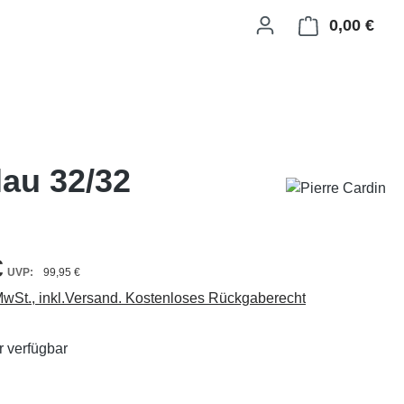
0,00 €
Ware
lau 32/32
€
99,95 €
 MwSt., inkl.Versand. Kostenloses Rückgaberecht
 verfügbar
ählen