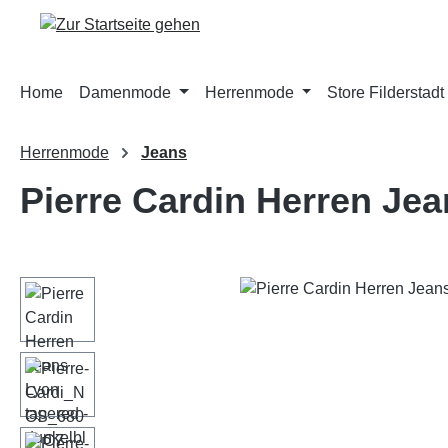
m Hauptinhalt springen
Zur Suche springen
Zur Hauptnavigation springen
Home
Damenmode
Herrenmode
Store Filderstadt
Herrenmode
Jeans
Pierre Cardin Herren Jea
Bildergalerie überspringen