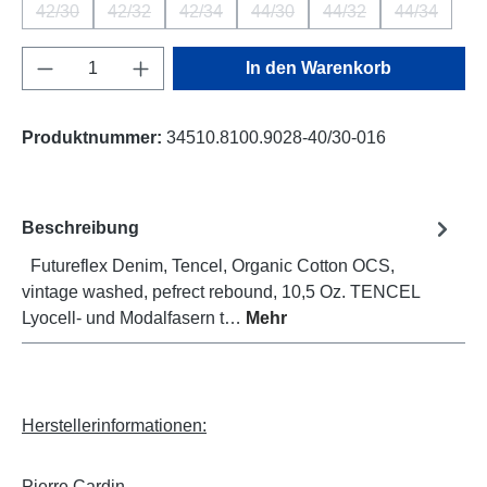
42/30
42/32
42/34
44/30
44/32
44/34
(Diese Option ist zurzeit nicht verfügbar.)
(Diese Option ist zurzeit nicht verfügbar.)
(Diese Option ist zurzeit nicht verfügbar.)
(Diese Option ist zurzeit nicht v
(Diese Option ist zurz
(Diese Opti
Produkt Anzahl: Gib den gewünschten Wert e
In den Warenkorb
Produktnummer:
34510.8100.9028-40/30-016
Beschreibung
Futureflex Denim, Tencel, Organic Cotton OCS,
vintage washed, pefrect rebound, 10,5 Oz. TENCEL
Lyocell- und Modalfasern t…
Mehr
Herstellerinformationen:
Pierre Cardin