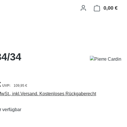
0,00 €
Ware
34/34
€
109,95 €
 MwSt., inkl.Versand. Kostenloses Rückgaberecht
 verfügbar
ählen