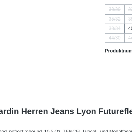
33/30
3
(Diese Opt
35/32
3
(Diese Opt
38/34
4
(Diese Opt
44/30
4
(Diese Opt
Produktnu
rdin Herren Jeans Lyon Futurefle
d, pefrect rebound, 10,5 Oz. TENCEL Lyocell- und Modalfasern t