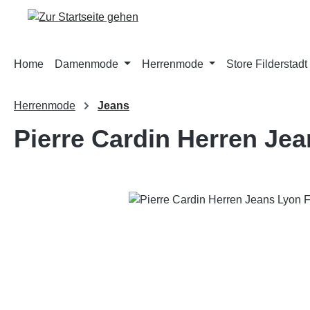
m Hauptinhalt springen
Zur Suche springen
Zur Hauptnavigation springen
Home
Damenmode
Herrenmode
Store Filderstadt
Herrenmode
Jeans
Pierre Cardin Herren Jea
Bildergalerie überspringen