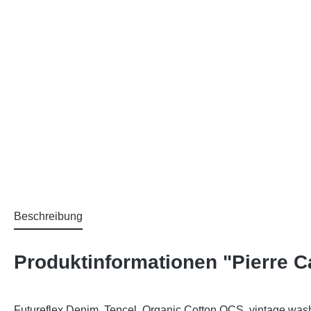
Beschreibung
Produktinformationen "Pierre Ca
Futureflex Denim, Tencel, Organic Cotton OCS, vintage washe