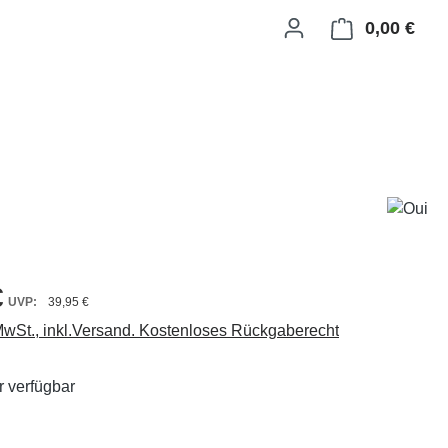
0,00 €
Ware
€
39,95 €
 MwSt., inkl.Versand. Kostenloses Rückgaberecht
 verfügbar
ählen