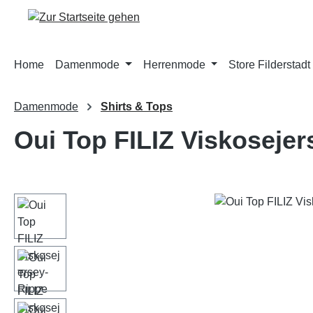
m Hauptinhalt springen
Zur Suche springen
Zur Hauptnavigation springen
Home
Damenmode
Herrenmode
Store Filderstadt
Damenmode
Shirts & Tops
Oui Top FILIZ Viskoseje
Bildergalerie überspringen