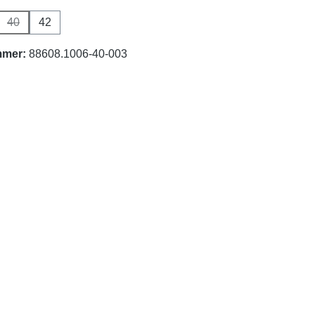
40
42
on ist zurzeit nicht verfügbar.)
se Option ist zurzeit nicht verfügbar.)
(Diese Option ist zurzeit nicht verfügbar.)
mmer:
88608.1006-40-003