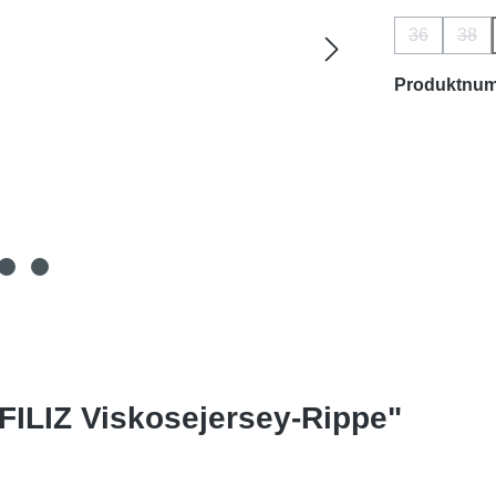
36
38
(Diese Opti
(Die
Produktnu
FILIZ Viskosejersey-Rippe"