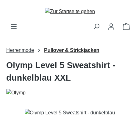
Zum Hauptinhalt springen
Ware
Herrenmode
Pullover & Strickjacken
Olymp Level 5 Sweatshirt -
dunkelblau XXL
Bildergalerie überspringen