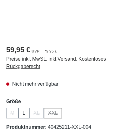
59,95 €
79,95 €
Preise inkl. MwSt., inkl.Versand. Kostenloses
Rückgaberecht
Nicht mehr verfügbar
auswählen
Größe
M
L
XL
XXL
(Diese Option ist zurzeit nicht verfügbar.)
(Diese Option ist zurzeit nicht verfügbar.)
(Diese Option ist zurzeit nicht verfügbar.)
Produktnummer:
40425211-XXL-004