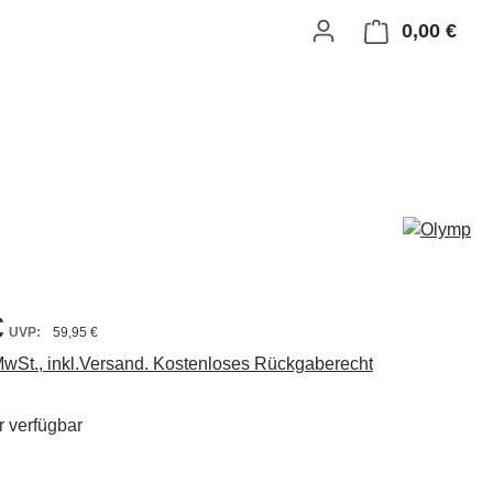
0,00 €
Ware
€
59,95 €
 MwSt., inkl.Versand. Kostenloses Rückgaberecht
 verfügbar
ählen