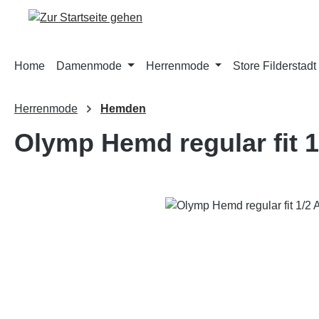
m Hauptinhalt springen
Zur Suche springen
Zur Hauptnavigation springen
Home
Damenmode
Herrenmode
Store Filderstadt
Herrenmode
Hemden
Olymp Hemd regular fit 1
Bildergalerie überspringen