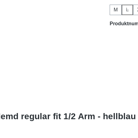
M
L
(Diese
Produktnu
d regular fit 1/2 Arm - hellblau