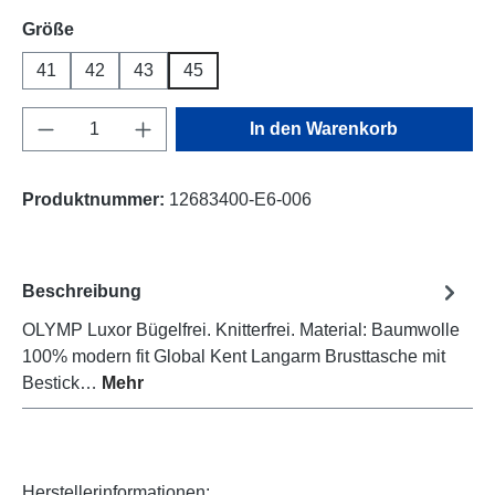
auswählen
Größe
41
42
43
45
Produkt Anzahl: Gib den gewünschten Wert e
In den Warenkorb
Produktnummer:
12683400-E6-006
Beschreibung
OLYMP Luxor Bügelfrei. Knitterfrei. Material: Baumwolle
100% modern fit Global Kent Langarm Brusttasche mit
Bestick…
Mehr
Herstellerinformationen: