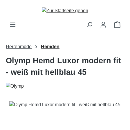
Zum Hauptinhalt springen
Ware
Herrenmode
Hemden
Olymp Hemd Luxor modern fit
- weiß mit hellblau 45
Bildergalerie überspringen