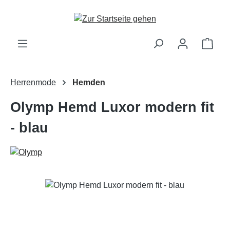
Zum Hauptinhalt springen
Ware
Herrenmode
Hemden
Olymp Hemd Luxor modern fit
- blau
Bildergalerie überspringen