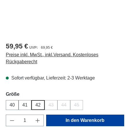
59,95 €
69,95 €
Preise inkl. MwSt., inkl.Versand. Kostenloses
Rückgaberecht
Sofort verfügbar, Lieferzeit: 2-3 Werktage
auswählen
Größe
40
41
42
43
44
45
(Diese Option ist zurzeit nicht verfügbar.)
(Diese Option ist zurzeit nicht verfüg
(Diese Option ist zurzeit nich
Produkt Anzahl: Gib den gewünschten Wert e
In den Warenkorb