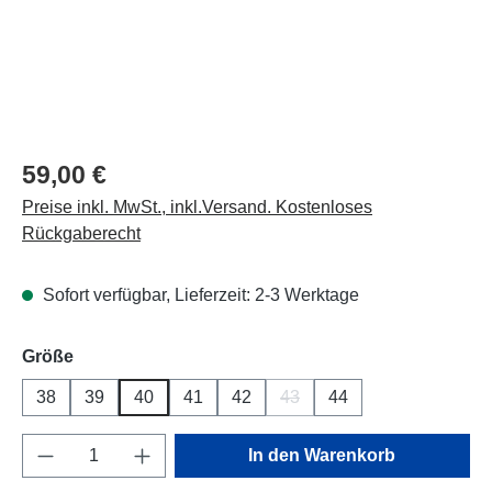
59,00 €
Preise inkl. MwSt., inkl.Versand. Kostenloses
Rückgaberecht
Sofort verfügbar, Lieferzeit: 2-3 Werktage
auswählen
Größe
38
39
40
41
42
43
44
(Diese Option ist zurzeit nich
Produkt Anzahl: Gib den gewünschten Wert e
In den Warenkorb