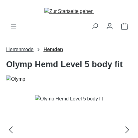
Zum Hauptinhalt springen
Ware
Herrenmode
Hemden
Olymp Hemd Level 5 body fit
Bildergalerie überspringen