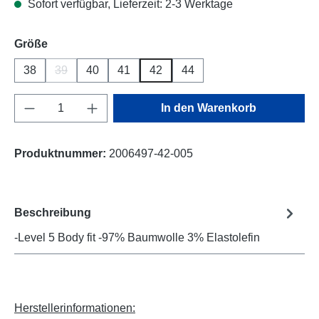
Sofort verfügbar, Lieferzeit: 2-3 Werktage
auswählen
Größe
38
39
40
41
42
44
(Diese Option ist zurzeit nicht verfügbar.)
Produkt Anzahl: Gib den gewünschten Wert e
In den Warenkorb
Produktnummer:
2006497-42-005
Beschreibung
-Level 5 Body fit -97% Baumwolle 3% Elastolefin
Herstellerinformationen: