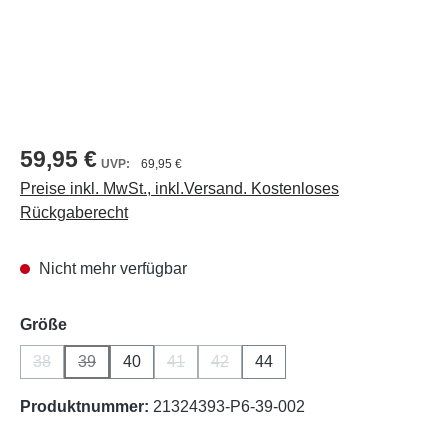
59,95 €
69,95 €
Preise inkl. MwSt., inkl.Versand. Kostenloses
Rückgaberecht
Nicht mehr verfügbar
auswählen
Größe
38
39
40
41
42
44
(Diese Option ist zurzeit nicht verfügbar.)
(Diese Option ist zurzeit nicht verfügbar.)
(Diese Option ist zurzeit nicht verfügbar.)
(Diese Option ist zurzeit nicht verfüg
Produktnummer:
21324393-P6-39-002