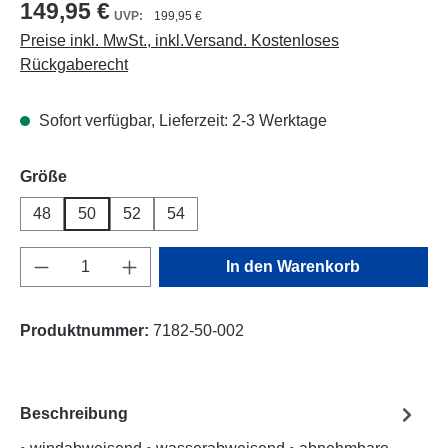
149,95 €
199,95 €
Preise inkl. MwSt., inkl.Versand. Kostenloses
Rückgaberecht
Sofort verfügbar, Lieferzeit: 2-3 Werktage
auswählen
Größe
48
50
52
54
Produkt Anzahl: Gib den gewünschten Wert e
In den Warenkorb
Produktnummer:
7182-50-002
Beschreibung