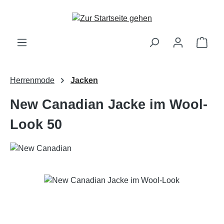
Zum Hauptinhalt springen
Ware
Herrenmode
Jacken
New Canadian Jacke im Wool-
Look 50
Bildergalerie überspringen