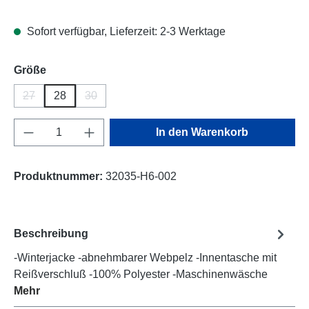
Sofort verfügbar, Lieferzeit: 2-3 Werktage
auswählen
Größe
27
28
30
(Diese Option ist zurzeit nicht verfügbar.)
(Diese Option ist zurzeit nicht verfügbar.)
Produkt Anzahl: Gib den gewünschten Wert e
In den Warenkorb
Produktnummer:
32035-H6-002
Beschreibung
-Winterjacke -abnehmbarer Webpelz -Innentasche mit
Reißverschluß -100% Polyester -Maschinenwäsche
Mehr