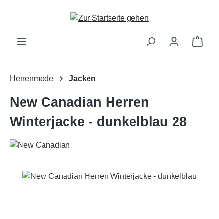
Zum Hauptinhalt springen
Ware
Herrenmode
Jacken
New Canadian Herren
Winterjacke - dunkelblau 28
Bildergalerie überspringen