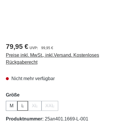
79,95 €
99,95 €
Preise inkl. MwSt., inkl.Versand. Kostenloses
Rückgaberecht
Nicht mehr verfügbar
auswählen
Größe
M
L
XL
XXL
(Diese Option ist zurzeit nicht verfügbar.)
(Diese Option ist zurzeit nicht verfügbar.)
(Diese Option ist zurzeit nicht verfügbar.)
Produktnummer:
25an401.1669-L-001