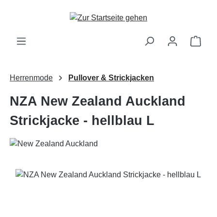
Zum Hauptinhalt springen
Ware
Herrenmode
Pullover & Strickjacken
NZA New Zealand Auckland
Strickjacke - hellblau L
Bildergalerie überspringen