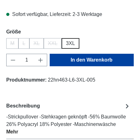
Sofort verfügbar, Lieferzeit: 2-3 Werktage
auswählen
Größe
M
L
XL
XXL
3XL
(Diese Option ist zurzeit nicht verfügbar.)
(Diese Option ist zurzeit nicht verfügbar.)
(Diese Option ist zurzeit nicht verfügbar.)
(Diese Option ist zurzeit nicht verfügbar.)
Produkt Anzahl: Gib den gewünschten Wert e
In den Warenkorb
Produktnummer:
22hn463-L6-3XL-005
Beschreibung
-Strickpullover -Stehkragen geknöpft -56% Baumwolle
26% Polyacryl 18% Polyester -Maschinenwäsche
Mehr