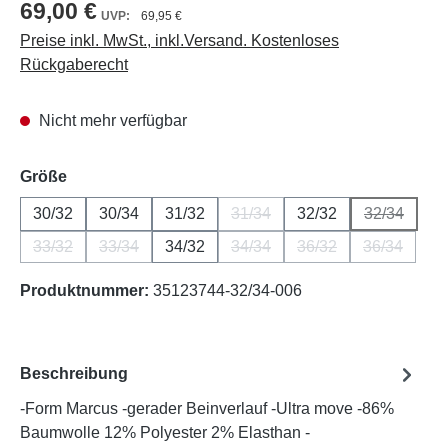
69,00 €
69,95 €
Preise inkl. MwSt., inkl.Versand. Kostenloses
Rückgaberecht
Nicht mehr verfügbar
auswählen
Größe
30/32
30/34
31/32
31/34
32/32
32/34
(Diese Option ist zurzeit nicht v
(Diese Opt
33/32
33/34
34/32
34/34
36/32
36/34
(Diese Option ist zurzeit nicht verfügbar.)
(Diese Option ist zurzeit nicht verfügbar.)
(Diese Option ist zurzeit nicht v
(Diese Option ist zurz
(Diese Opti
Produktnummer:
35123744-32/34-006
Beschreibung
-Form Marcus -gerader Beinverlauf -Ultra move -86%
Baumwolle 12% Polyester 2% Elasthan -