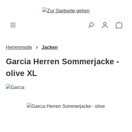
Zum Hauptinhalt springen
Ware
Herrenmode
Jacken
Garcia Herren Sommerjacke -
olive XL
Bildergalerie überspringen