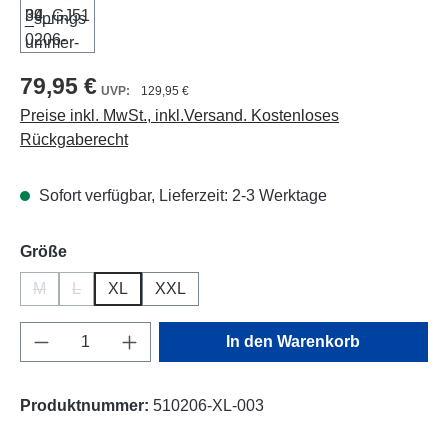
79,95 €
129,95 €
Preise inkl. MwSt., inkl.Versand. Kostenloses
Rückgaberecht
Sofort verfügbar, Lieferzeit: 2-3 Werktage
auswählen
Größe
M
L
XL
XXL
(Diese Option ist zurzeit nicht verfügbar.)
(Diese Option ist zurzeit nicht verfügbar.)
Produkt Anzahl: Gib den gewünschten Wert e
In den Warenkorb
Produktnummer:
510206-XL-003