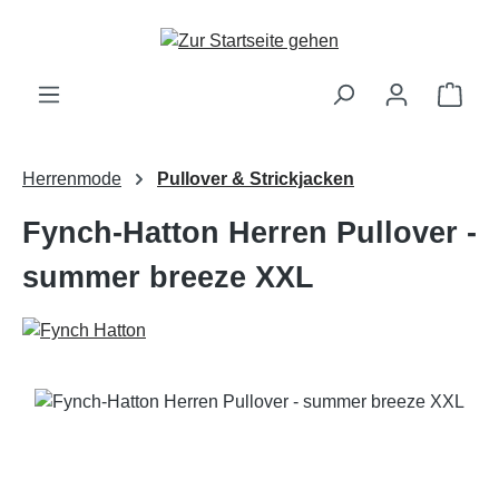
Zum Hauptinhalt springen
Ware
Herrenmode
Pullover & Strickjacken
Fynch-Hatton Herren Pullover -
summer breeze XXL
Bildergalerie überspringen