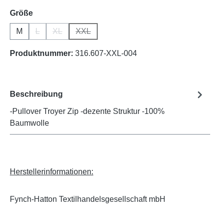
auswählen
Größe
M
L
XL
XXL
(Diese Option ist zurzeit nicht verfügbar.)
(Diese Option ist zurzeit nicht verfügbar.)
(Diese Option ist zurzeit nicht verfügbar.)
Produktnummer:
316.607-XXL-004
Beschreibung
-Pullover Troyer Zip -dezente Struktur -100%
Baumwolle
Herstellerinformationen:
Fynch-Hatton Textilhandelsgesellschaft mbH