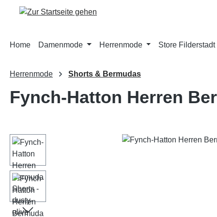
m Hauptinhalt springen
Zur Suche springen
Zur Hauptnavigation springen
Home
Damenmode
Herrenmode
Store Filderstadt
Herrenmode
Shorts & Bermudas
Fynch-Hatton Herren Ber
Bildergalerie überspringen