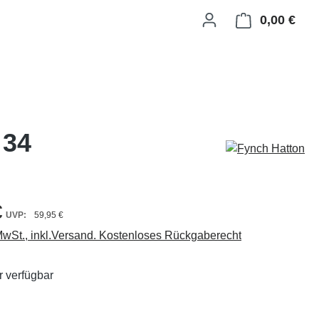
0,00 €
Ware
 34
€
59,95 €
 MwSt., inkl.Versand. Kostenloses Rückgaberecht
 verfügbar
ählen