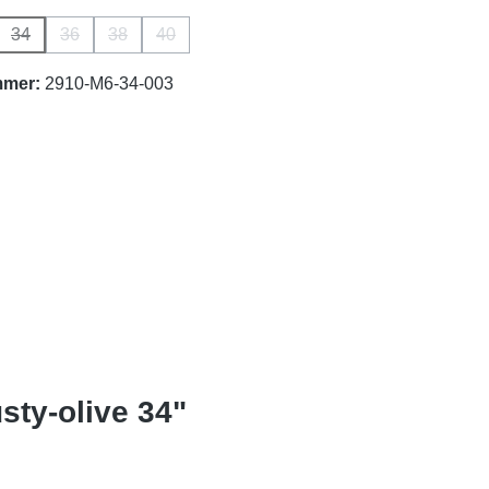
34
36
38
40
on ist zurzeit nicht verfügbar.)
(Diese Option ist zurzeit nicht verfügbar.)
(Diese Option ist zurzeit nicht verfügbar.)
(Diese Option ist zurzeit nicht verfügbar.)
(Diese Option ist zurzeit nicht verfügbar.)
mmer:
2910-M6-34-003
sty-olive 34"