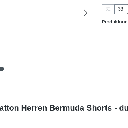
32
33
(Diese Opti
Produktnu
tton Herren Bermuda Shorts - du