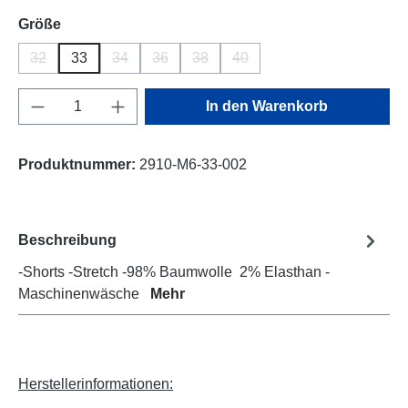
auswählen
Größe
32
33
34
36
38
40
(Diese Option ist zurzeit nicht verfügbar.)
(Diese Option ist zurzeit nicht verfügbar.)
(Diese Option ist zurzeit nicht verfügbar.)
(Diese Option ist zurzeit nicht verfüg
(Diese Option ist zurzeit nich
Produkt Anzahl: Gib den gewünschten Wert e
In den Warenkorb
Produktnummer:
2910-M6-33-002
Beschreibung
-Shorts -Stretch -98% Baumwolle 2% Elasthan -
Maschinenwäsche
Mehr
Herstellerinformationen: