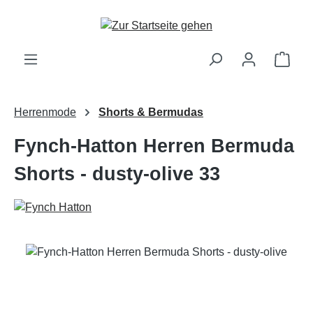
Zum Hauptinhalt springen
Ware
Herrenmode
Shorts & Bermudas
Fynch-Hatton Herren Bermuda
Shorts - dusty-olive 33
Bildergalerie überspringen