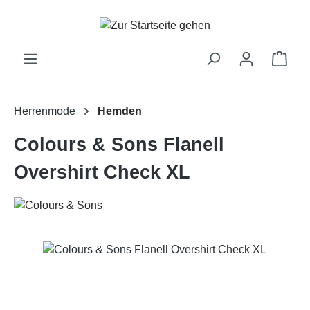
Zum Hauptinhalt springen
Ware
Herrenmode
Hemden
Colours & Sons Flanell
Overshirt Check XL
Bildergalerie überspringen