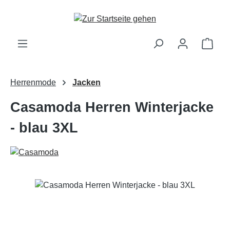
Zum Hauptinhalt springen
Ware
Herrenmode
Jacken
Casamoda Herren Winterjacke
- blau 3XL
Bildergalerie überspringen