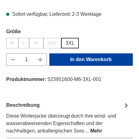
Sofort verfügbar, Lieferzeit: 2-3 Werktage
auswählen
Größe
M
L
XL
XXL
3XL
(Diese Option ist zurzeit nicht verfügbar.)
(Diese Option ist zurzeit nicht verfügbar.)
(Diese Option ist zurzeit nicht verfügbar.)
(Diese Option ist zurzeit nicht verfügbar.)
Produkt Anzahl: Gib den gewünschten Wert e
In den Warenkorb
Produktnummer:
523951600-M6-3XL-001
Beschreibung
Diese Winterjacke überzeugt durch ihre wind- und
wasserabweisenden Eigenschaften und der
nachhaltigen, antiallergischen Soro…
Mehr