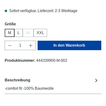
Sofort verfügbar, Lieferzeit: 2-3 Werktage
auswählen
Größe
M
L
XL
XXL
(Diese Option ist zurzeit nicht verfügbar.)
Produkt Anzahl: Gib den gewünschten Wert e
In den Warenkorb
Produktnummer:
444339900-M-002
Beschreibung
-comfort fit -100% Baumwolle