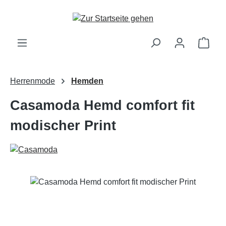
Zum Hauptinhalt springen
Ware
Herrenmode
Hemden
Casamoda Hemd comfort fit
modischer Print
Bildergalerie überspringen