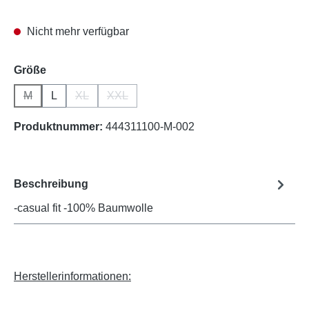
Nicht mehr verfügbar
auswählen
Größe
M
L
XL
XXL
(Diese Option ist zurzeit nicht verfügbar.)
(Diese Option ist zurzeit nicht verfügbar.)
(Diese Option ist zurzeit nicht verfügbar.)
Produktnummer:
444311100-M-002
Beschreibung
-casual fit -100% Baumwolle
Herstellerinformationen: