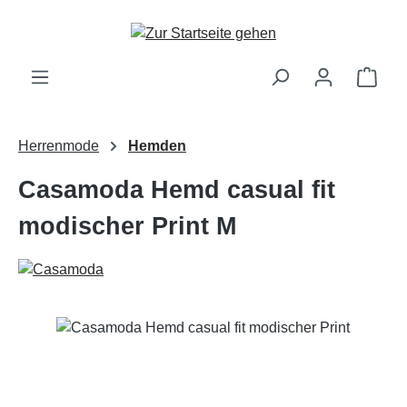
Zum Hauptinhalt springen
Ware
Herrenmode
Hemden
Casamoda Hemd casual fit
modischer Print M
Bildergalerie überspringen