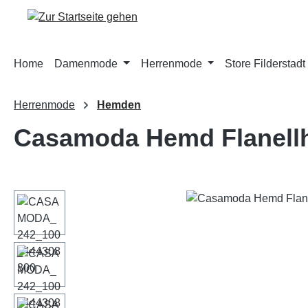
m Hauptinhalt springen
Zur Suche springen
Zur Hauptnavigation springen
Home
Damenmode
Herrenmode
Store Filderstadt
Herrenmode
Hemden
Casamoda Hemd Flanellh
Bildergalerie überspringen