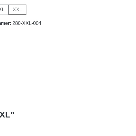
XL
XXL
n ist zurzeit nicht verfügbar.)
(Diese Option ist zurzeit nicht verfügbar.)
mmer:
280-XXL-004
XXL"