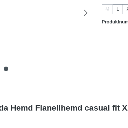
M
L
(Diese Optio
Produktnu
a Hemd Flanellhemd casual fit 