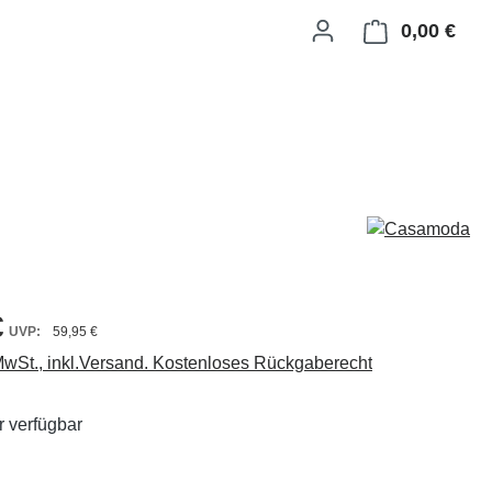
0,00 €
Ware
€
59,95 €
 MwSt., inkl.Versand. Kostenloses Rückgaberecht
 verfügbar
ählen