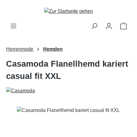
Zum Hauptinhalt springen
Ware
Herrenmode
Hemden
Casamoda Flanellhemd kariert
casual fit XXL
Bildergalerie überspringen