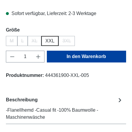
Sofort verfügbar, Lieferzeit: 2-3 Werktage
auswählen
Größe
M
L
XL
XXL
3XL
(Diese Option ist zurzeit nicht verfügbar.)
(Diese Option ist zurzeit nicht verfügbar.)
(Diese Option ist zurzeit nicht verfügbar.)
(Diese Option ist zurzeit nicht verfü
Produkt Anzahl: Gib den gewünschten Wert e
In den Warenkorb
Produktnummer:
444361900-XXL-005
Beschreibung
-Flanellhemd -Casual fit -100% Baumwolle -
Maschinenwäsche