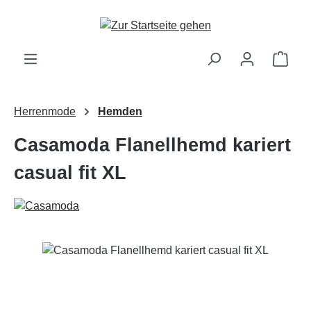
Zum Hauptinhalt springen
Ware
Herrenmode
Hemden
Casamoda Flanellhemd kariert
casual fit XL
Bildergalerie überspringen