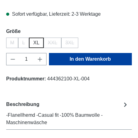
Sofort verfügbar, Lieferzeit: 2-3 Werktage
auswählen
Größe
M
L
XL
XXL
3XL
(Diese Option ist zurzeit nicht verfügbar.)
(Diese Option ist zurzeit nicht verfügbar.)
(Diese Option ist zurzeit nicht verfügbar.)
(Diese Option ist zurzeit nicht verfü
Produkt Anzahl: Gib den gewünschten Wert e
In den Warenkorb
Produktnummer:
444362100-XL-004
Beschreibung
-Flanellhemd -Casual fit -100% Baumwolle -
Maschinenwäsche