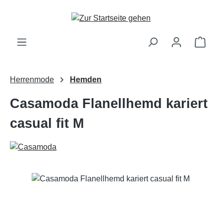
Zum Hauptinhalt springen
Ware
Herrenmode
Hemden
Casamoda Flanellhemd kariert
casual fit M
Bildergalerie überspringen