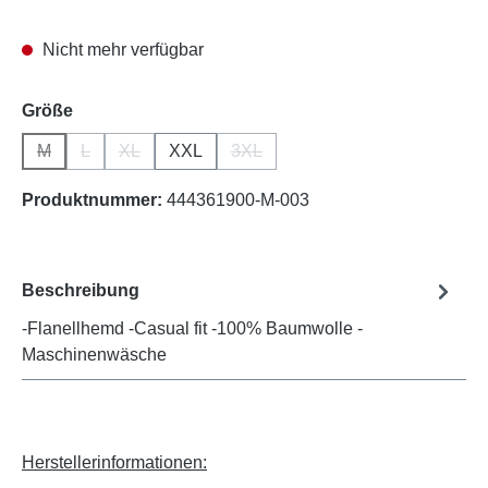
Nicht mehr verfügbar
auswählen
Größe
M
L
XL
XXL
3XL
(Diese Option ist zurzeit nicht verfügbar.)
(Diese Option ist zurzeit nicht verfügbar.)
(Diese Option ist zurzeit nicht verfügbar.)
(Diese Option ist zurzeit nicht verfü
Produktnummer:
444361900-M-003
Beschreibung
-Flanellhemd -Casual fit -100% Baumwolle -
Maschinenwäsche
Herstellerinformationen: