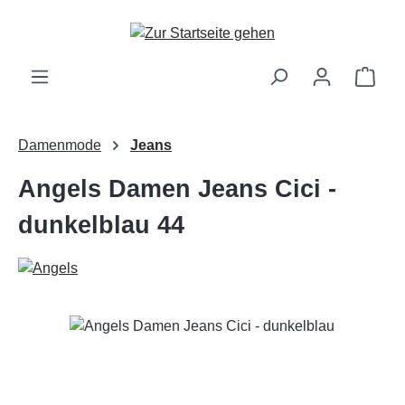
Zum Hauptinhalt springen
Ware
Damenmode
Jeans
Angels Damen Jeans Cici -
dunkelblau 44
Bildergalerie überspringen