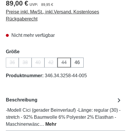
89,00 €
89,95 €
Preise inkl. MwSt., inkl.Versand. Kostenloses
Rückgaberecht
Nicht mehr verfügbar
auswählen
Größe
36
38
40
42
44
46
(Diese Option ist zurzeit nicht verfügbar.)
(Diese Option ist zurzeit nicht verfügbar.)
(Diese Option ist zurzeit nicht verfügbar.)
(Diese Option ist zurzeit nicht verfügbar.)
(Diese Option ist zurzeit nicht verfüg
Produktnummer:
346.34.3258-44-005
Beschreibung
-Modell Cici (gerader Beinverlauf) -Länge: regular (30) -
stretch - 92% Baumwolle 6% Polyester 2% Elasthan -
Maschinenwäsc…
Mehr