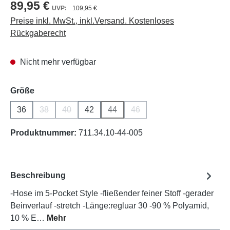
89,95 €
109,95 €
Preise inkl. MwSt., inkl.Versand. Kostenloses
Rückgaberecht
Nicht mehr verfügbar
auswählen
Größe
36
38
40
42
44
46
(Diese Option ist zurzeit nicht verfügbar.)
(Diese Option ist zurzeit nicht verfügbar.)
(Diese Option ist zurzeit nicht verfüg
(Diese Option ist zurzeit nich
Produktnummer:
711.34.10-44-005
Beschreibung
-Hose im 5-Pocket Style -fließender feiner Stoff -gerader
Beinverlauf -stretch -Länge:regluar 30 -90 % Polyamid,
10 % E…
Mehr