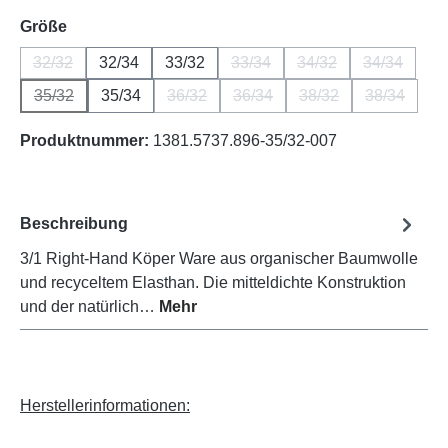
auswählen
Größe
32/32
32/34
33/32
33/34
34/32
34/34
(Diese Option ist zurzeit nicht verfügbar.)
(Diese Option ist zurzeit nicht v
(Diese Option ist zurz
(Diese Opti
35/32
35/34
36/32
36/34
38/32
38/34
(Diese Option ist zurzeit nicht verfügbar.)
(Diese Option ist zurzeit nicht verfügbar.)
(Diese Option ist zurzeit nicht 
(Diese Option ist zur
(Diese Opt
Produktnummer:
1381.5737.896-35/32-007
Beschreibung
3/1 Right-Hand Köper Ware aus organischer Baumwolle
und recyceltem Elasthan. Die mitteldichte Konstruktion
und der natürlich…
Mehr
Herstellerinformationen: