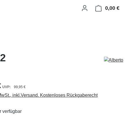
0,00 €
Ware
32
€
99,95 €
 MwSt., inkl.Versand. Kostenloses Rückgaberecht
 verfügbar
ählen