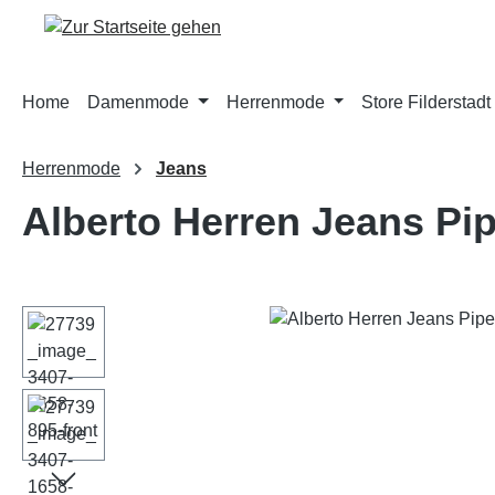
m Hauptinhalt springen
Zur Suche springen
Zur Hauptnavigation springen
Home
Damenmode
Herrenmode
Store Filderstadt
Herrenmode
Jeans
Alberto Herren Jeans Pip
Bildergalerie überspringen