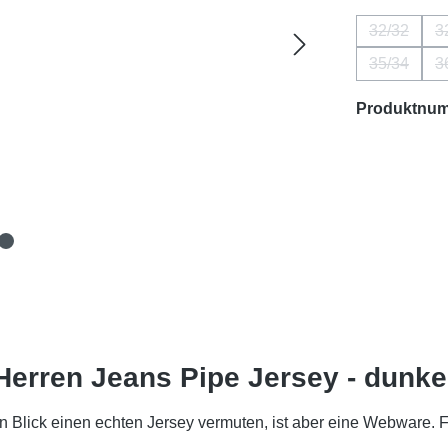
32/32
3
(Diese Opt
35/34
3
(Diese Opt
Produktnu
Herren Jeans Pipe Jersey - dunke
sten Blick einen echten Jersey vermuten, ist aber eine Webwar