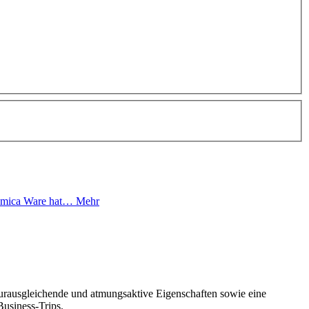
eramica Ware hat…
Mehr
urausgleichende und atmungsaktive Eigenschaften sowie eine
Business-Trips.