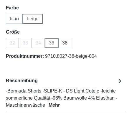
auswählen
Farbe
blau
beige
(Diese Option ist zurzeit nicht verfügbar.)
auswählen
Größe
32
33
34
36
38
(Diese Option ist zurzeit nicht verfügbar.)
(Diese Option ist zurzeit nicht verfügbar.)
(Diese Option ist zurzeit nicht verfügbar.)
(Diese Option ist zurzeit nicht verfügbar.)
Produktnummer:
9710.8027-36-beige-004
Beschreibung
-Bermuda Shorts -SLIPE-K - DS Light Cotele -leichte
sommerliche Qualität -96% Baumwolle 4% Elasthan -
Maschinenwäsche
Mehr